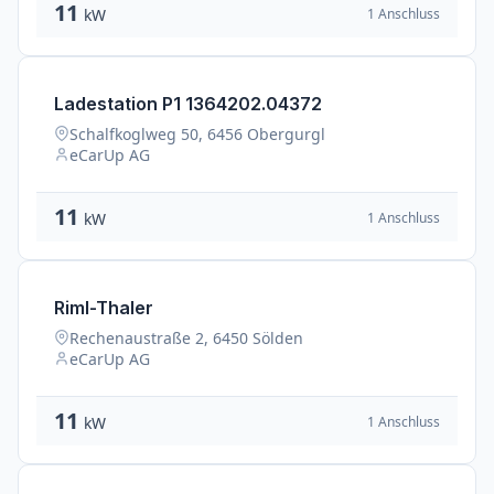
11
1 Anschluss
kW
Ladestation P1 1364202.04372
Schalfkoglweg 50, 6456 Obergurgl
eCarUp AG
11
1 Anschluss
kW
Riml-Thaler
Rechenaustraße 2, 6450 Sölden
eCarUp AG
11
1 Anschluss
kW