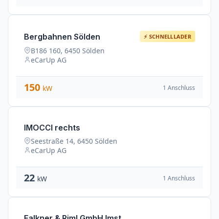
Bergbahnen Sölden
⚡ SCHNELLLADER
B186 160, 6450 Sölden
eCarUp AG
150
1 Anschluss
kW
IMOCCI rechts
Seestraße 14, 6450 Sölden
eCarUp AG
22
1 Anschluss
kW
Falkner & Riml GmbH Imst